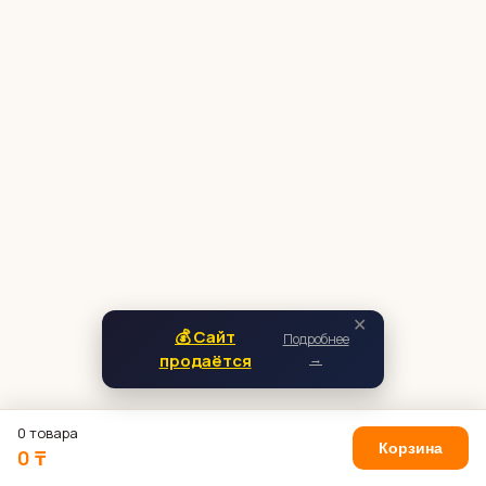
✕
💰 Сайт
Подробнее
продаётся
→
0 товара
Корзина
0 ₸