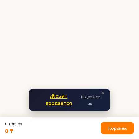
✕
💰 Сайт
Подробнее
продаётся
→
0 товара
Корзина
0 ₸