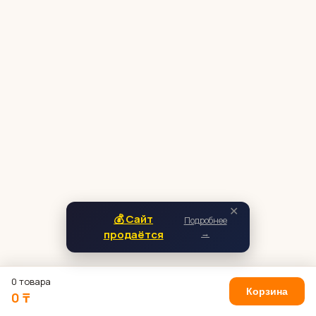
✕
💰 Сайт
Подробнее
продаётся
→
0 товара
Корзина
0 ₸