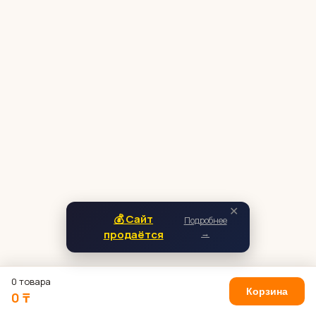
✕
💰 Сайт
Подробнее
продаётся
→
0 товара
Корзина
0 ₸