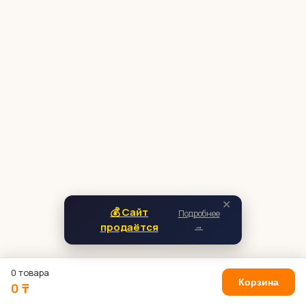
✕
💰 Сайт
Подробнее
продаётся
→
0 товара
Корзина
0 ₸