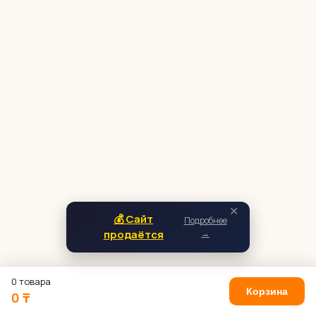
✕
💰 Сайт
Подробнее
продаётся
→
0 товара
Корзина
0 ₸