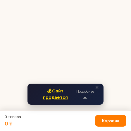
✕
💰 Сайт
Подробнее
продаётся
→
0 товара
Корзина
0 ₸