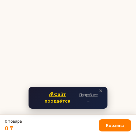
✕
💰 Сайт
Подробнее
продаётся
→
0 товара
Корзина
0 ₸