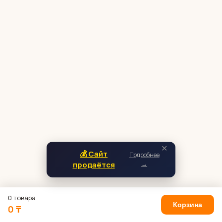
✕
💰 Сайт
Подробнее
продаётся
→
0 товара
Корзина
0 ₸