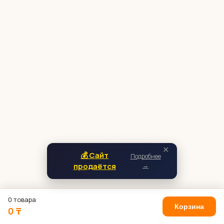
✕
💰 Сайт
Подробнее
продаётся
→
0 товара
Корзина
0 ₸