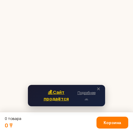
✕
💰 Сайт
Подробнее
продаётся
→
0 товара
Корзина
0 ₸