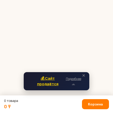
✕
💰 Сайт
Подробнее
продаётся
→
0 товара
Корзина
0 ₸