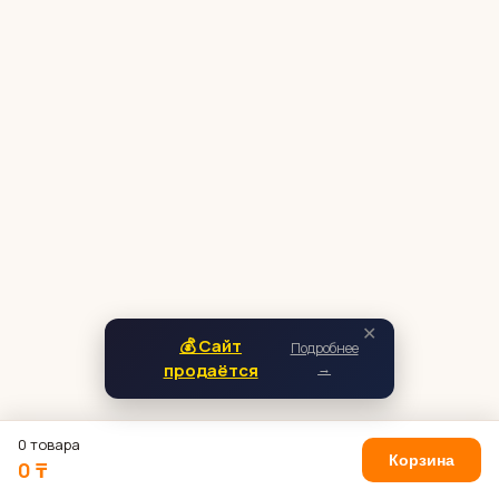
✕
💰 Сайт
Подробнее
продаётся
→
0 товара
Корзина
0 ₸