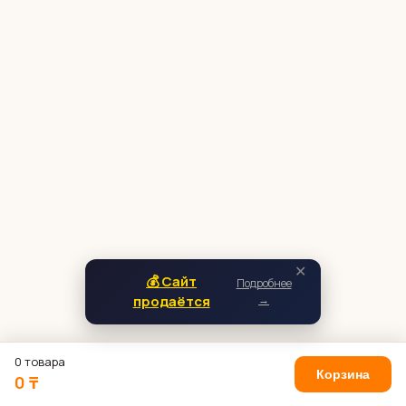
✕
💰 Сайт
Подробнее
продаётся
→
0 товара
Корзина
0 ₸