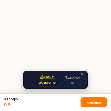
✕
💰 Сайт
Подробнее
продаётся
→
0 товара
Корзина
0 ₸