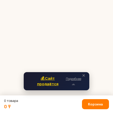
✕
💰 Сайт
Подробнее
продаётся
→
0 товара
Корзина
0 ₸