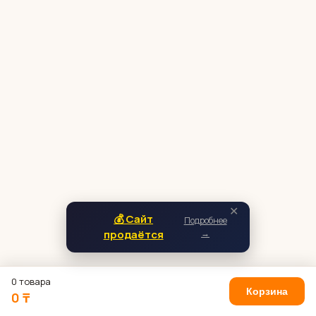
✕
💰 Сайт
Подробнее
продаётся
→
0 товара
Корзина
0 ₸