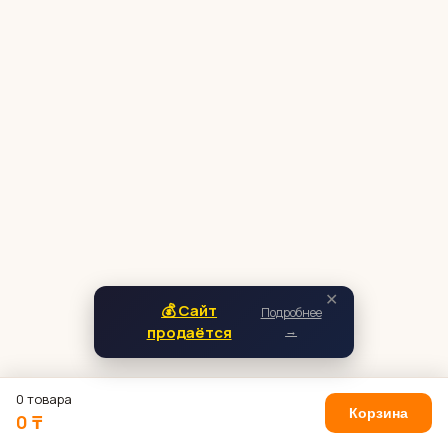
✕
💰 Сайт
Подробнее
продаётся
→
0 товара
Корзина
0 ₸