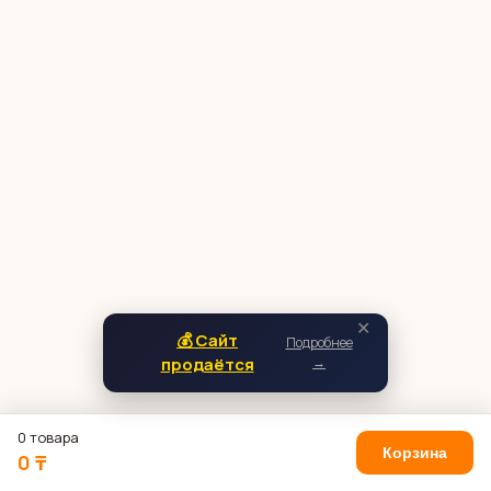
✕
💰 Сайт
Подробнее
продаётся
→
0 товара
Корзина
0 ₸