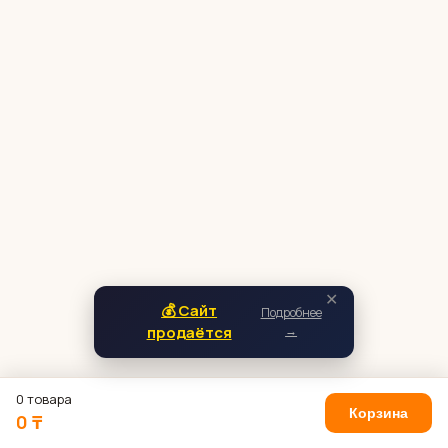
✕
💰 Сайт
Подробнее
продаётся
→
0 товара
Корзина
0 ₸