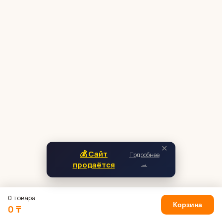
✕
💰 Сайт
Подробнее
продаётся
→
0 товара
Корзина
0 ₸