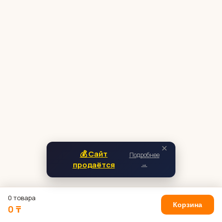
✕
💰 Сайт
Подробнее
продаётся
→
0 товара
Корзина
0 ₸