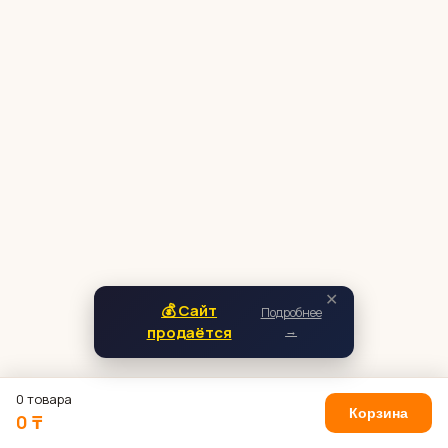
✕
💰 Сайт
Подробнее
продаётся
→
0 товара
Корзина
0 ₸