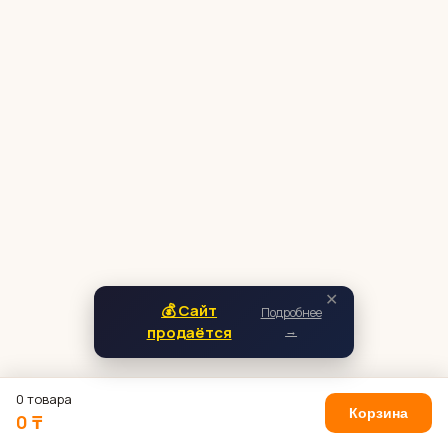
✕
💰 Сайт
Подробнее
продаётся
→
0 товара
Корзина
0 ₸