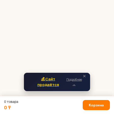
✕
💰 Сайт
Подробнее
продаётся
→
0 товара
Корзина
0 ₸