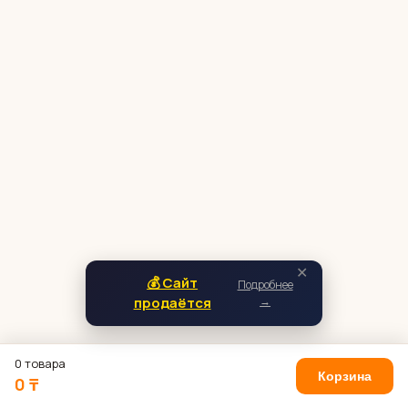
✕
💰 Сайт
Подробнее
продаётся
→
0 товара
Корзина
0 ₸