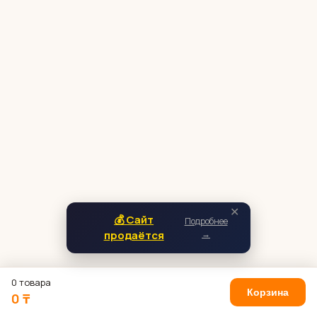
✕
💰 Сайт
Подробнее
продаётся
→
0 товара
Корзина
0 ₸