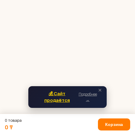
✕
💰 Сайт
Подробнее
продаётся
→
0 товара
Корзина
0 ₸