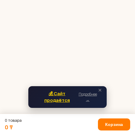
✕
💰 Сайт
Подробнее
продаётся
→
0 товара
Корзина
0 ₸