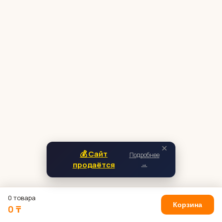
✕
💰 Сайт
Подробнее
продаётся
→
0 товара
Корзина
0 ₸