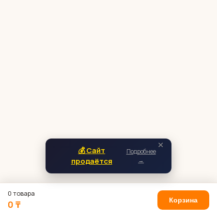
✕
💰 Сайт
Подробнее
продаётся
→
0 товара
Корзина
0 ₸